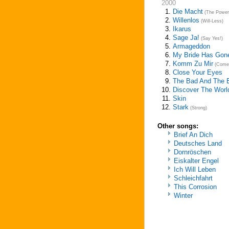
2000
1.
Die Macht
(The Power
2.
Willenlos
(Will-Less)
3.
Ikarus
4.
Sage Ja!
(Say Yes!)
5.
Armageddon
6.
My Bride Has Gon
7.
Komm Zu Mir
(Come 
8.
Close Your Eyes
9.
The Bad And The B
10.
Discover The Worl
11.
Skin
12.
Stark
(Strong)
Other songs:
Brief An Dich
Deutsches Land
Dornröschen
Eiskalter Engel
Ich Will Leben
Schleichfahrt
This Corrosion
Winter