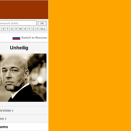
R
S
T
U
V
W
X
Y
Z
#
ALL
Switch to Russian
Unheilig
erview
ws
bums