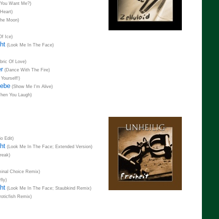
You Want Me?)
Heart)
he Moon)
f Ice)
ht
(Look Me In The Face)
bric Of Love)
r
(Dance With The Fire)
Yourself!)
lebe
(Show Me I'm Alive)
hen You Laugh)
o Edit)
ht
(Look Me In The Face; Extended Version)
reak)
inal Choice Remix)
fly)
ht
(Look Me In The Face; Staubkind Remix)
oticfish Remix)