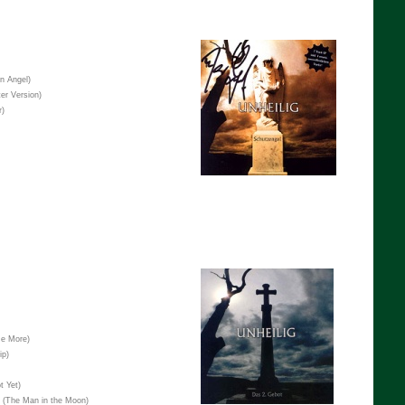
n Angel)
er Version)
r)
e More)
ip)
t Yet)
(The Man in the Moon)