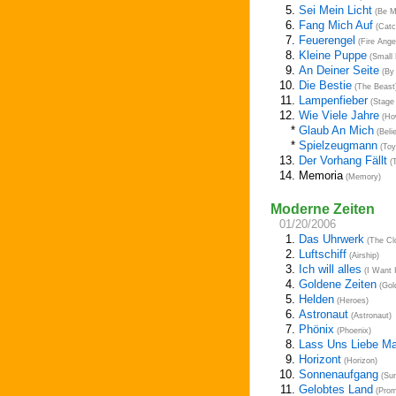
5.
Sei Mein Licht
(Be M
6.
Fang Mich Auf
(Catc
7.
Feuerengel
(Fire Ange
8.
Kleine Puppe
(Small 
9.
An Deiner Seite
(By 
10.
Die Bestie
(The Beast
11.
Lampenfieber
(Stage 
12.
Wie Viele Jahre
(Ho
*
Glaub An Mich
(Beli
*
Spielzeugmann
(Toy
13.
Der Vorhang Fällt
(T
14.
Memoria
(Memory)
Moderne Zeiten
01/20/2006
1.
Das Uhrwerk
(The Cl
2.
Luftschiff
(Airship)
3.
Ich will alles
(I Want I
4.
Goldene Zeiten
(Gol
5.
Helden
(Heroes)
6.
Astronaut
(Astronaut)
7.
Phönix
(Phoenix)
8.
Lass Uns Liebe M
9.
Horizont
(Horizon)
10.
Sonnenaufgang
(Sun
11.
Gelobtes Land
(Prom