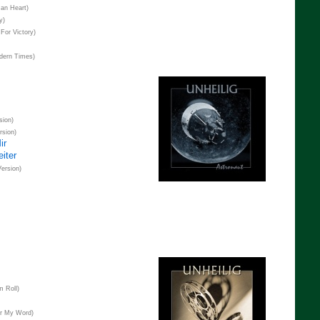
n Heart)
y)
For Victory)
ern Times)
sion)
rsion)
ir
iter
ersion)
m Roll)
r My Word)