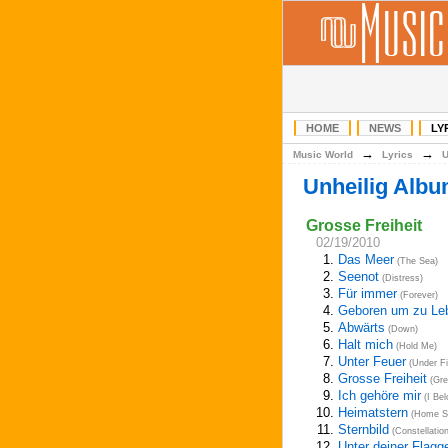
HOME
NEWS
LY
→
→
Music World
Lyrics
Unheilig Alb
Grosse Freiheit
02/19/2010
1.
Das Meer
(The Sea)
2.
Seenot
(Distress)
3.
Für immer
(Forever)
4.
Geboren um zu Le
5.
Abwärts
(Down)
6.
Halt mich
(Hold Me)
7.
Unter Feuer
(Under Fi
8.
Grosse Freiheit
(Gre
9.
Ich gehöre mir
(I Bel
10.
Heimatstern
(Home St
11.
Sternbild
(Constellation
12.
Unter deiner Flagg