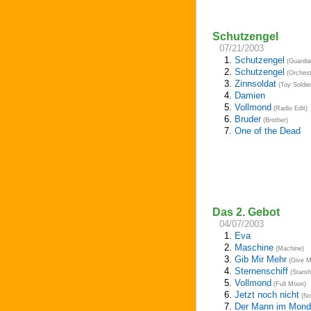
Schutzengel
07/21/2003
1.
Schutzengel
(Guardia
2.
Schutzengel
(Orchest
3.
Zinnsoldat
(Toy Soldie
4.
Damien
5.
Vollmond
(Radio Edit)
6.
Bruder
(Brother)
7.
One of the Dead
Das 2. Gebot
04/07/2003
1.
Eva
2.
Maschine
(Machine)
3.
Gib Mir Mehr
(Give M
4.
Sternenschiff
(Starsh
5.
Vollmond
(Full Moon)
6.
Jetzt noch nicht
(No
7.
Der Mann im Mond