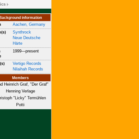
ics
Background information
Aachen, Germany
n
Synthrock
e(s)
Neue Deutsche
Härte
1999—present
s
e
Vertigo Records
(s)
Nilaihah Records
Members
d Heinrich Graf, "Der Graf"
Henning Verlage
ristoph "Licky" Termühlen
Potti