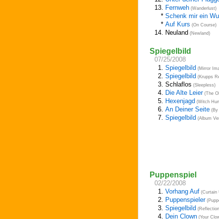
13.
Fernweh
(Wanderlust)
*
Schenk mir ein Wu
*
Auf Kurs
(On Course)
14.
Neuland
(Newland)
Spiegelbild
07/25/2008
1.
Spiegelbild
(Mirror Im
2.
Spiegelbild
(Krupps R
3.
Schlaflos
(Sleepless)
4.
Die Alte Leier
(The Ol
5.
Hexenjagd
(Witch Hun
6.
An Deiner Seite
(By 
7.
Spiegelbild
(Album Ver
Puppenspiel
02/22/2008
1.
Vorhang Auf
(Curtain
2.
Puppenspieler
(Puppe
3.
Spiegelbild
(Reflection
4.
Dein Clown
(Your Clo