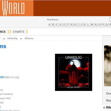
Find Artists:
A
B
C
D
E
F
G
H
I
J
K
L
M
N
O
P
Q
RICS
CHARTS
→
→
U
Unheilig
Albums
ums
ben
(Born to Live)
re)
Ov
at Freedom)
ong to Me)
Ne
ar)
)
Al
e