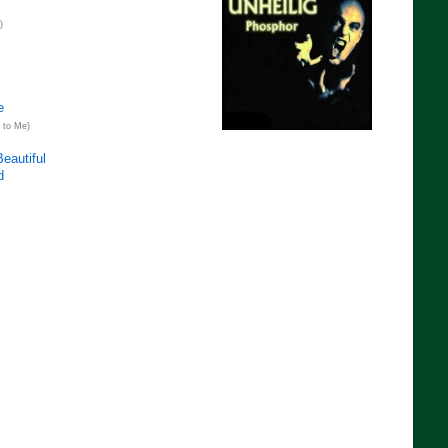
)
e
to Me)
eautiful
d