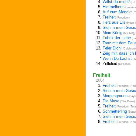
4.
Willst du mich?
(Do 
5.
Himmelherz
(Heaven-
6.
Auf zum Mond
(To T
7.
Freiheit
(Freedom)
8.
Herz aus Eis
(Heart O
9.
Sieh in mein Gesic
10.
Mein König
(My King)
11.
Fabrik der Liebe
(Fa
12.
Tanz mit dem Feue
13.
Feier Dich!
(Celebrate 
*
Zeig mir, dass ich 
*
Wenn Du Lachst
(W
14.
Zelluloid
(Celluloid)
Freiheit
2004
1.
Freiheit
(Freedom; Radi
2.
Sieh in mein Gesic
3.
Morgengrauen
(Dayb
4.
Die Muse
(The Muse)
5.
Freiheit
(Freedom; Term
6.
Schmetterling
(Butter
7.
Sieh in mein Gesic
8.
Freiheit
(Freedom; Neur