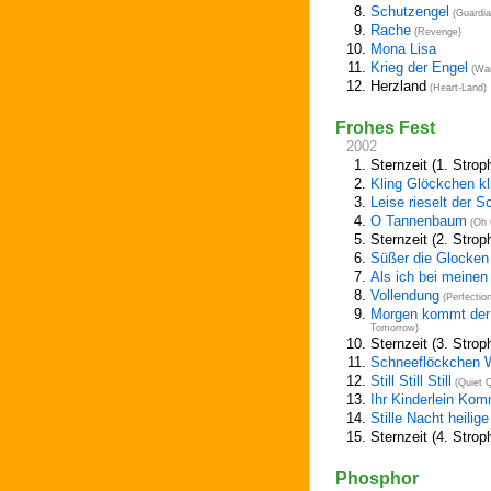
8.
Schutzengel
(Guardia
9.
Rache
(Revenge)
10.
Mona Lisa
11.
Krieg der Engel
(War
12.
Herzland
(Heart-Land)
Frohes Fest
2002
1.
Sternzeit (1. Strop
2.
Kling Glöckchen kl
3.
Leise rieselt der 
4.
O Tannenbaum
(Oh 
5.
Sternzeit (2. Strop
6.
Süßer die Glocken 
7.
Als ich bei meine
8.
Vollendung
(Perfection
9.
Morgen kommt der
Tomorrow)
10.
Sternzeit (3. Strop
11.
Schneeflöckchen 
12.
Still Still Still
(Quiet Q
13.
Ihr Kinderlein Ko
14.
Stille Nacht heilig
15.
Sternzeit (4. Strop
Phosphor