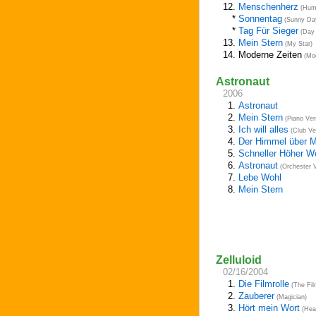
12.
Menschenherz
(Huma
*
Sonnentag
(Sunny Da
*
Tag Für Sieger
(Day 
13.
Mein Stern
(My Star)
14.
Moderne Zeiten
(Mod
Astronaut
2006
1.
Astronaut
2.
Mein Stern
(Piano Ver
3.
Ich will alles
(Club Ve
4.
Der Himmel über M
5.
Schneller Höher We
6.
Astronaut
(Orchester V
7.
Lebe Wohl
8.
Mein Stern
Zelluloid
02/16/2004
1.
Die Filmrolle
(The Fil
2.
Zauberer
(Magician)
3.
Hört mein Wort
(Hea