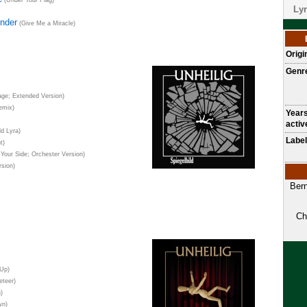
(Under Your Flag)
Lyr
nder
(Give Me a Miracle)
Origi
Genr
age; Extended Version)
emix)
Year
activ
d Lyra)
Label
t)
Your Side; Orchester Version)
sion)
Bern
Ch
 Up)
teer)
)
wn)