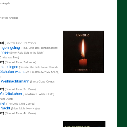
n Angel)
 of the Angels)
he)
(Sidereal Time, 1st Verse)
ingelingeling
(Ring, Little Bell, Ringalingaling)
Schnee
(Snow Falls Soft in the Night)
Christmas Tree)
he)
(Sidereal Time, 2nd Verse)
nie klingen
(Sweeter the Bells Never Sound)
n Schafen wacht
(As I Watch over My Sheep)
)
 Weihnachtsmann
(Santa Claus Comes
he)
(Sidereal Time, 3rd Verse)
Weißröckchen
(Snowflakes, White Skirts)
uiet Quiet)
mmet
(The Little Child Comes)
e Nacht
(Silent Night Holy Night)
he)
(Sidereal Time, 4th Verse)