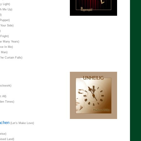
y Light)
h Me Up)
l)
Puppet)
Your Side)
)
Fright)
w Many Years)
eve In Me)
 Man)
he Curtain Falls)
ockwork)
t All)
den Times)
achen
(Let's Make Love)
rise)
ised Land)