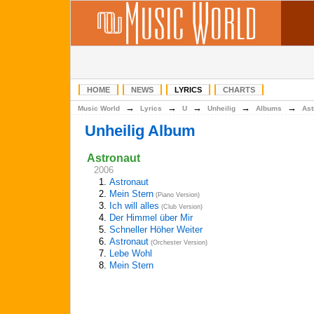
HOME
NEWS
LYRICS
CHARTS
→
→
→
→
→
Music World
Lyrics
U
Unheilig
Albums
Ast
Unheilig Album
Astronaut
2006
1.
Astronaut
2.
Mein Stern
(Piano Version)
3.
Ich will alles
(Club Version)
4.
Der Himmel über Mir
5.
Schneller Höher Weiter
6.
Astronaut
(Orchester Version)
7.
Lebe Wohl
8.
Mein Stern