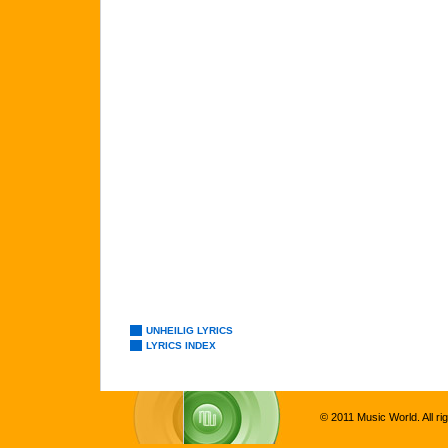
UNHEILIG LYRICS
LYRICS INDEX
© 2011 Music World. All ri