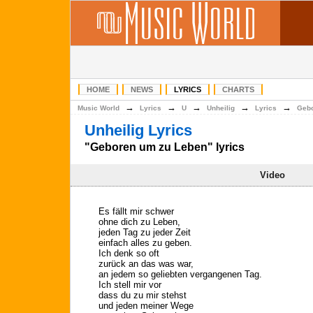
HOME
NEWS
LYRICS
CHARTS
→
→
→
→
→
Music World
Lyrics
U
Unheilig
Lyrics
Gebo
Unheilig Lyrics
"Geboren um zu Leben" lyrics
Video
Es fällt mir schwer
ohne dich zu Leben,
jeden Tag zu jeder Zeit
einfach alles zu geben.
Ich denk so oft
zurück an das was war,
an jedem so geliebten vergangenen Tag.
Ich stell mir vor
dass du zu mir stehst
und jeden meiner Wege