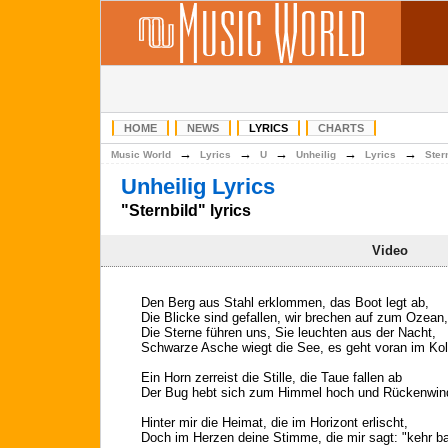
HOME
NEWS
LYRICS
CHARTS
→
→
→
→
→
Music World
Lyrics
U
Unheilig
Lyrics
Ster
Unheilig Lyrics
"Sternbild" lyrics
Video
Den Berg aus Stahl erklommen, das Boot legt ab,
Die Blicke sind gefallen, wir brechen auf zum Ozean,
Die Sterne führen uns, Sie leuchten aus der Nacht,
Schwarze Asche wiegt die See, es geht voran im Ko
Ein Horn zerreist die Stille, die Taue fallen ab
Der Bug hebt sich zum Himmel hoch und Rückenwin
Hinter mir die Heimat, die im Horizont erlischt,
Doch im Herzen deine Stimme, die mir sagt: "kehr ba