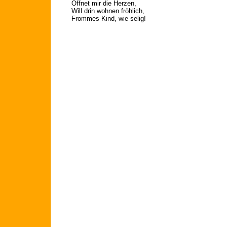
Öffnet mir die Herzen,
Will drin wohnen fröhlich,
Frommes Kind, wie selig!