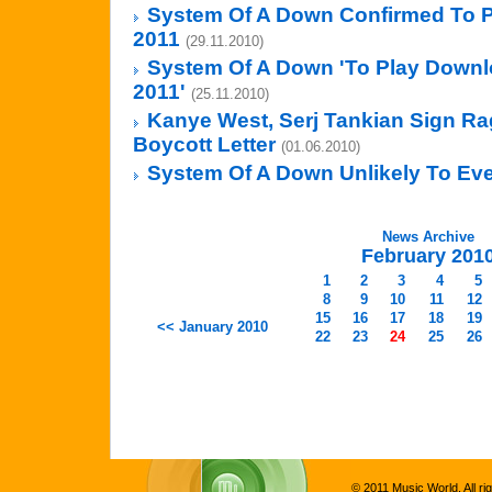
System Of A Down Confirmed To P
2011
(29.11.2010)
System Of A Down 'To Play Downl
2011'
(25.11.2010)
Kanye West, Serj Tankian Sign R
Boycott Letter
(01.06.2010)
System Of A Down Unlikely To Eve
News Archive
February 201
1
2
3
4
5
8
9
10
11
12
15
16
17
18
19
<< January 2010
22
23
24
25
26
© 2011 Music World. All ri