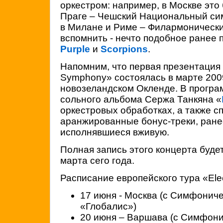
оркестром: например, в Москве это 
Праге – Чешский Национальный си
в Милане и Риме – Филармонически
вспомнить - нечто подобное ранее
Purple
и
Scorpions
.
Напомним, что первая презентация 
Symphony» состоялась в марте 2009
новозеландском Окленде. В програ
сольного альбома Сержа Танкяна «
оркестровых обработках, а также с
аранжированные бонус-треки, ране
исполнявшиеся вживую.
Полная запись этого концерта буде
марта сего года.
Расписание европейского тура «Ele
17 июня - Москва (с Симфонич
«Глобалис»)
20 июня – Варшава (с Симфон