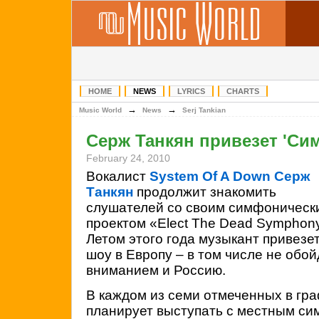
HOME
NEWS
LYRICS
CHARTS
→
→
Music World
News
Serj Tankian
Серж Танкян привезет 'Си
February 24, 2010
Вокалист
System Of A Down
Серж
Танкян
продолжит знакомить
слушателей со своим симфоническ
проектом «Elect The Dead Symphon
Летом этого года музыкант привезе
шоу в Европу – в том числе не обой
вниманием и Россию.
В каждом из семи отмеченных в гр
планирует выступать с местным с