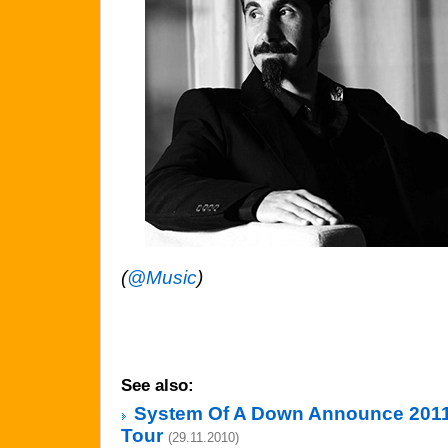
(
@Music
)
See also:
System Of A Down Announce 201
Tour
(29.11.2010)