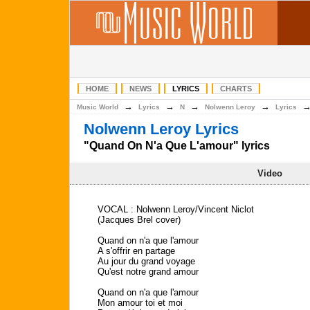
HOME
NEWS
LYRICS
CHARTS
→
→
→
→
Music World
Lyrics
N
Nolwenn Leroy
Lyrics
Nolwenn Leroy Lyrics
"Quand On N'a Que L'amour" lyrics
Video
VOCAL : Nolwenn Leroy/Vincent Niclot
(Jacques Brel cover)
Quand on n'a que l'amour
A s'offrir en partage
Au jour du grand voyage
Qu'est notre grand amour
Quand on n'a que l'amour
Mon amour toi et moi