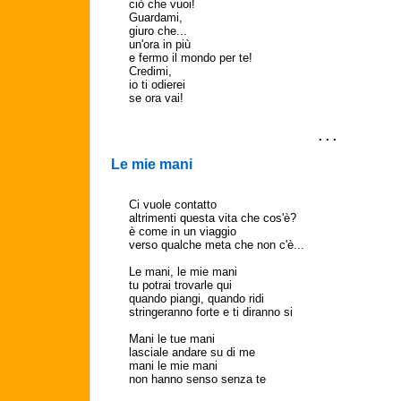
ciò che vuoi!
Guardami,
giuro che...
un'ora in più
e fermo il mondo per te!
Credimi,
io ti odierei
se ora vai!
. . .
Le mie mani
Ci vuole contatto
altrimenti questa vita che cos'è?
è come in un viaggio
verso qualche meta che non c'è...
Le mani, le mie mani
tu potrai trovarle qui
quando piangi, quando ridi
stringeranno forte e ti diranno si
Mani le tue mani
lasciale andare su di me
mani le mie mani
non hanno senso senza te