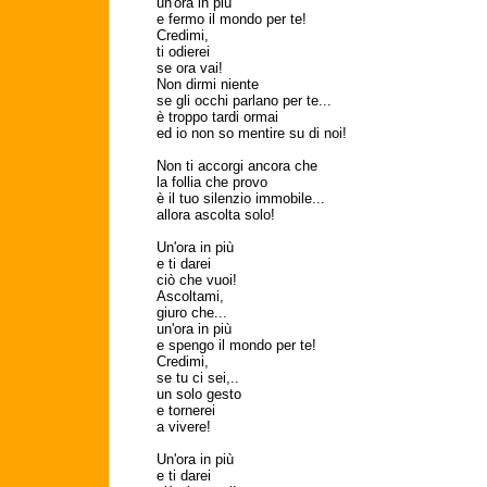
un'ora in più
e fermo il mondo per te!
Credimi,
ti odierei
se ora vai!
Non dirmi niente
se gli occhi parlano per te...
è troppo tardi ormai
ed io non so mentire su di noi!
Non ti accorgi ancora che
la follia che provo
è il tuo silenzio immobile...
allora ascolta solo!
Un'ora in più
e ti darei
ciò che vuoi!
Ascoltami,
giuro che...
un'ora in più
e spengo il mondo per te!
Credimi,
se tu ci sei,..
un solo gesto
e tornerei
a vivere!
Un'ora in più
e ti darei