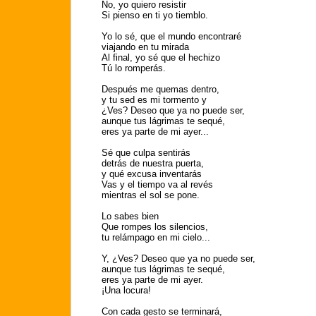
No, yo quiero resistir
Si pienso en ti yo tiemblo.
Yo lo sé, que el mundo encontraré
viajando en tu mirada
Al final, yo sé que el hechizo
Tú lo romperás.
Después me quemas dentro,
y tu sed es mi tormento y
¿Ves? Deseo que ya no puede ser,
aunque tus lágrimas te sequé,
eres ya parte de mi ayer...
Sé que culpa sentirás
detrás de nuestra puerta,
y qué excusa inventarás
Vas y el tiempo va al revés
mientras el sol se pone.
Lo sabes bien
Que rompes los silencios,
tu relámpago en mi cielo...
Y, ¿Ves? Deseo que ya no puede ser,
aunque tus lágrimas te sequé,
eres ya parte de mi ayer.
¡Una locura!
Con cada gesto se terminará,