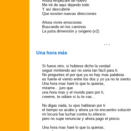
Ahora empezaré de nuevo
Me iré de aquí dejando todo
Y así descubriré
Que existen nuevas direcciones
Ahora vivire emociones
Buscando en los caminos
La justa dimensión y oxigeno (x2)
. . .
Una hora más
Si fuese otro, si hubiese dicho la verdad
seguir mintiendo así no seria tan fácil para ti.
No preguntes el por que ya no hay mas palabras
es fuerte el viento entre los dos y yo ya no te siento
Una hora mas haré lo que tu quieras,
mirame... juro que
una hora mas y el mundo paro por ti,
creeme, te odiare si tu te vas...
No digas nada, tu ojos hablaran por ti
el tiempo se acabo y ahora ya no encuentro solució
mi locura fue luchar contra tu silencio
pero no supe renunciar y ahora pago el precio.
Una hora mas haré lo que tu quieras,