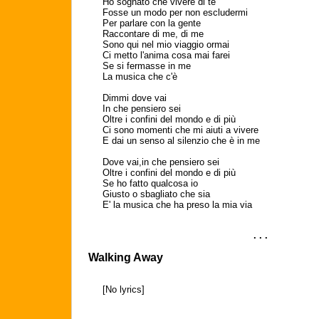
Ho sognato che vivere di te
Fosse un modo per non escludermi
Per parlare con la gente
Raccontare di me, di me
Sono qui nel mio viaggio ormai
Ci metto l'anima cosa mai farei
Se si fermasse in me
La musica che c'è
Dimmi dove vai
In che pensiero sei
Oltre i confini del mondo e di più
Ci sono momenti che mi aiuti a vivere
E dai un senso al silenzio che è in me
Dove vai,in che pensiero sei
Oltre i confini del mondo e di più
Se ho fatto qualcosa io
Giusto o sbagliato che sia
E' la musica che ha preso la mia via
. . .
Walking Away
[No lyrics]