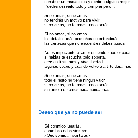
construir un rascacielos y sentirte alguien mejor
Puedes desearlo todo y comprar pero...
Si no amas, si no amas
no tendrás un motivo para vivir
si no amas, no te amas, nada serás.
Si no amas, si no amas
los detalles más pequeños no entenderás
las certezas que no encuentres debes buscar.
No es impaciente el amor entiende sabe esperar
si hablas te escucha todo soporta,
cree en ti sin mas y vive libertad
algunas veces y cuando volverá a ti te dará mas.
Si no amas, si no amas
todo el resto no tiene ningún valor
si no amas, no te amas, nada serás
sin amor no somos nada nunca más.
. . .
Deseo que ya no puede ser
Sé conmigo jugarás,
como has echo siempre
¿Qué sonrisa inventarás?