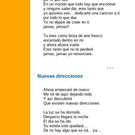
En un mundo que todo hay que encontrar
y ninguno sabe dar, eres tanto que
yo quisiera ves... dedicarte una cancion a ti
por todo lo que das
Yo no dejare de creer en ti
jamas, jamas!!
Tu eres como brisa de aire fresco
encerrado dentro en mi
y ahora afuera vuela
Eres tanto que no te perderé
jamas, jamas yo renunciare.
. . .
Nuevas direcciones
Ahora empezaré de nuevo
Me iré de aquí dejando todo
Y así descubriré
Que existen nuevas direcciones
La luz se ha dormido
Despacio llegara la noche
El día se ha ido
Su estela solo quedará....
De mi hay algo que se irá... ya....