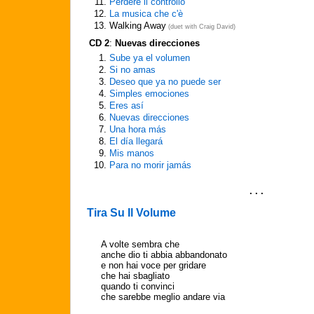
11.
Perdere il controllo
12.
La musica che c'è
13.
Walking Away
(duet with Craig David)
CD 2
:
Nuevas direcciones
1.
Sube ya el volumen
2.
Si no amas
3.
Deseo que ya no puede ser
4.
Simples emociones
5.
Eres así
6.
Nuevas direcciones
7.
Una hora más
8.
El día llegará
9.
Mis manos
10.
Para no morir jamás
. . .
Tira Su Il Volume
A volte sembra che
anche dio ti abbia abbandonato
e non hai voce per gridare
che hai sbagliato
quando ti convinci
che sarebbe meglio andare via