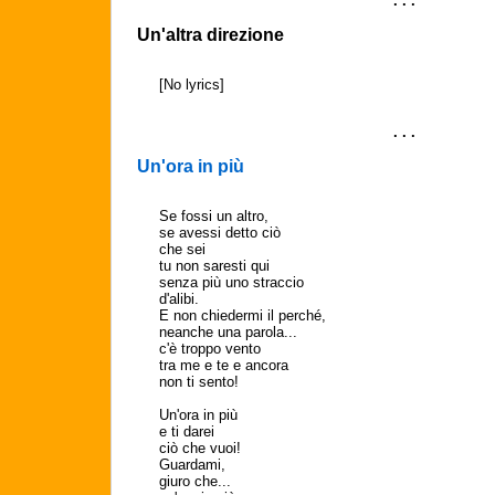
. . .
Un'altra direzione
[No lyrics]
. . .
Un'ora in più
Se fossi un altro,
se avessi detto ciò
che sei
tu non saresti qui
senza più uno straccio
d'alibi.
E non chiedermi il perché,
neanche una parola...
c'è troppo vento
tra me e te e ancora
non ti sento!
Un'ora in più
e ti darei
ciò che vuoi!
Guardami,
giuro che...