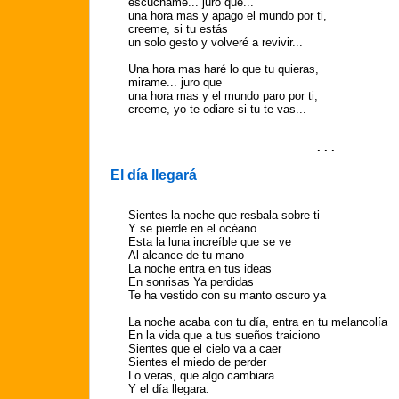
escuchame... juro que...
una hora mas y apago el mundo por ti,
creeme, si tu estás
un solo gesto y volveré a revivir...
Una hora mas haré lo que tu quieras,
mirame... juro que
una hora mas y el mundo paro por ti,
creeme, yo te odiare si tu te vas...
. . .
El día llegará
Sientes la noche que resbala sobre ti
Y se pierde en el océano
Esta la luna increíble que se ve
Al alcance de tu mano
La noche entra en tus ideas
En sonrisas Ya perdidas
Te ha vestido con su manto oscuro ya
La noche acaba con tu día, entra en tu melancolía
En la vida que a tus sueños traiciono
Sientes que el cielo va a caer
Sientes el miedo de perder
Lo veras, que algo cambiara.
Y el día llegara.