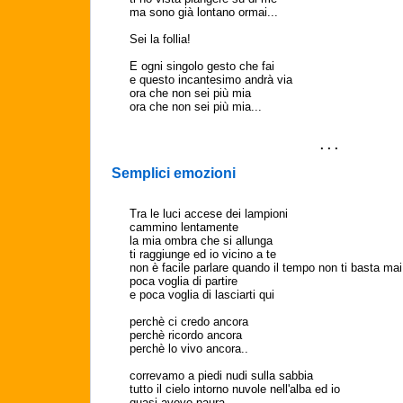
ma sono già lontano ormai...
Sei la follia!
E ogni singolo gesto che fai
e questo incantesimo andrà via
ora che non sei più mia
ora che non sei più mia...
. . .
Semplici emozioni
Tra le luci accese dei lampioni
cammino lentamente
la mia ombra che si allunga
ti raggiunge ed io vicino a te
non è facile parlare quando il tempo non ti basta mai
poca voglia di partire
e poca voglia di lasciarti qui
perchè ci credo ancora
perchè ricordo ancora
perchè lo vivo ancora..
correvamo a piedi nudi sulla sabbia
tutto il cielo intorno nuvole nell'alba ed io
quasi avevo paura