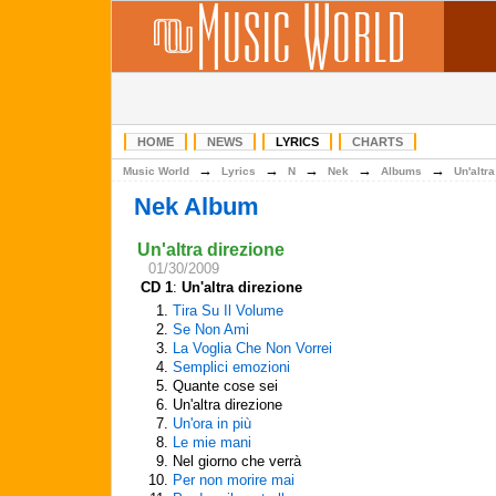
HOME
NEWS
LYRICS
CHARTS
→
→
→
→
→
Music World
Lyrics
N
Nek
Albums
Un'altra
Nek Album
Un'altra direzione
01/30/2009
CD 1
:
Un'altra direzione
1.
Tira Su Il Volume
2.
Se Non Ami
3.
La Voglia Che Non Vorrei
4.
Semplici emozioni
5.
Quante cose sei
6.
Un'altra direzione
7.
Un'ora in più
8.
Le mie mani
9.
Nel giorno che verrà
10.
Per non morire mai