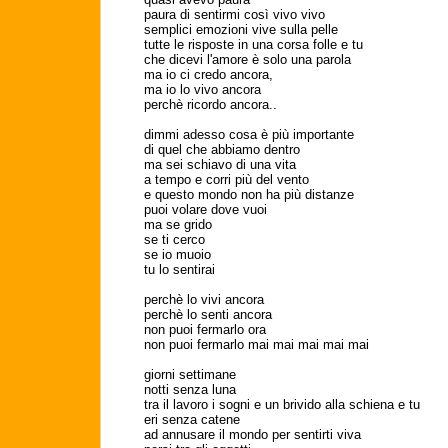
paura di sentirmi così vivo vivo
semplici emozioni vive sulla pelle
tutte le risposte in una corsa folle e tu
che dicevi l'amore è solo una parola
ma io ci credo ancora,
ma io lo vivo ancora
perchè ricordo ancora..
dimmi adesso cosa è più importante
di quel che abbiamo dentro
ma sei schiavo di una vita
a tempo e corri più del vento
e questo mondo non ha più distanze
puoi volare dove vuoi
ma se grido
se ti cerco
se io muoio
tu lo sentirai
perchè lo vivi ancora
perchè lo senti ancora
non puoi fermarlo ora
non puoi fermarlo mai mai mai mai mai
giorni settimane
notti senza luna
tra il lavoro i sogni e un brivido alla schiena e tu
eri senza catene
ad annusare il mondo per sentirti viva