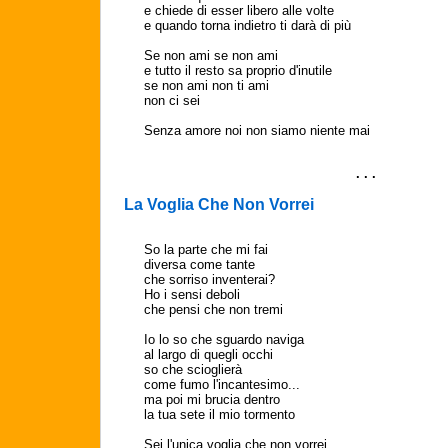
e chiede di esser libero alle volte
e quando torna indietro ti darà di più
Se non ami se non ami
e tutto il resto sa proprio d'inutile
se non ami non ti ami
non ci sei
Senza amore noi non siamo niente mai
. . .
La Voglia Che Non Vorrei
So la parte che mi fai
diversa come tante
che sorriso inventerai?
Ho i sensi deboli
che pensi che non tremi
Io lo so che sguardo naviga
al largo di quegli occhi
so che scioglierà
come fumo l'incantesimo...
ma poi mi brucia dentro
la tua sete il mio tormento
Sei l'unica voglia che non vorrei