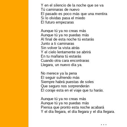
Y en el silencio de la noche que se va
Tú caminaras de nuevo
El pasado es poco más que una mentira
Si lo olvidas pasa el miedo
El futuro empezaras
Aunque tú ya no creas más
Aunque tú ya no puedas más
Al final de esta noche tú estarás
Junto a ti caminaras
Sin volver la vista atrás
Y el cielo lentamente se abrirá
En tu mañana tú estarás
Cuando otra cara encontraras
Llegara, un nuevo día ya.
No merece ya la pena
El seguir sufriendo más
Siempre habrá puestas de soles
Que seguro nos sorprenderán
El coraje esta en el viaje que tu harás.
Aunque tú ya no creas más
Aunque tú ya no puedas más
Piensa que pronto esta noche acabará
Y el día llegara, el día llegara y el día llegara.
. . .