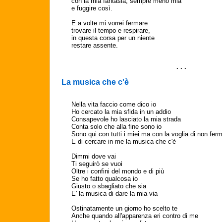
con la mia fantasia, sempre meno mia
e fuggire così.
E a volte mi vorrei fermare
trovare il tempo e respirare,
in questa corsa per un niente
restare assente.
. . .
La musica che c'è
Nella vita faccio come dico io
Ho cercato la mia sfida in un addio
Consapevole ho lasciato la mia strada
Conta solo che alla fine sono io
Sono qui con tutti i miei ma con la voglia di non fer
E di cercare in me la musica che c'è
Dimmi dove vai
Ti seguirò se vuoi
Oltre i confini del mondo e di più
Se ho fatto qualcosa io
Giusto o sbagliato che sia
E' la musica di dare la mia via
Ostinatamente un giorno ho scelto te
Anche quando all'apparenza eri contro di me