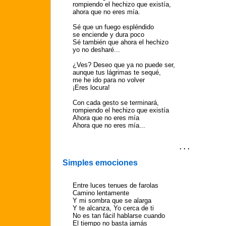
rompiendo el hechizo que existía,
ahora que no eres mía.
Sé que un fuego espléndido
se enciende y dura poco
Sé también que ahora el hechizo
yo no desharé...
¿Ves? Deseo que ya no puede ser,
aunque tus lágrimas te sequé,
me he ido para no volver
¡Eres locura!
Con cada gesto se terminará,
rompiendo el hechizo que existía
Ahora que no eres mía
Ahora que no eres mía...
. . .
Simples emociones
Entre luces tenues de farolas
Camino lentamente
Y mi sombra que se alarga
Y te alcanza, Yo cerca de ti
No es tan fácil hablarse cuando
El tiempo no basta jamás