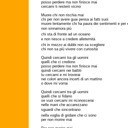
posso perdere ma non finisce mai
cercami ti resterò vicino
Muore chi non rischia mai
chi per non avere guai pensa ai fatti suoi
muore lentamente chi ha paura dei sentimenti e per e
non sinnamora più
chi sta di fronte ad un oceano
e non riesce a credere alleternità
chi in mezzo ai dubbi non sa scegliere
chi non sa più vivere con curiosità
Quindi cercami tra gli uomini
quelli che ci credono
posso perdere ma non finisce mai
quindi cercami nei battiti
tu cercami e mi troverai
nei colori ancora incerti di un mattino
o dove mi vorrai
Quindi cercami tra gli uomini
quelli che si fidano
se vuoi cercami mi riconoscerai
nelle mani che accarezzano
sguardi che sincontrano
nella voglia di gridare che ci sono
per non morire mai