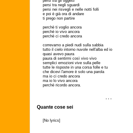
persi tra gli oggetti
persi tra negli sguardi
persi nei risvegli e nelle notti folli
e poi è già ora di andare
ti prego non partire
perchè ti voglio ancora
perchè io vivo ancora
perchè ci credo ancora
correvamo a piedi nudi sulla sabbia
tutto il cielo intorno nuvole nell'alba ed io
quasi avevo paura
paura di sentirmi così vivo vivo
semplici emozioni vive sulla pelle
tutte le risposte in una corsa folle e tu
che dicevi l'amore è solo una parola
ma io ci credo ancora
ma io lo vivo ancora
perchè ricordo ancora.
. . .
Quante cose sei
[No lyrics]