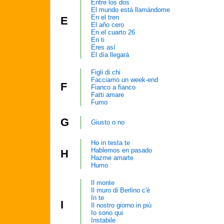
Entre los dos
El mundo está llamándome
En el tren
E
El año cero
En el cuarto 26
En ti
Eres así
El día llegará
Figli di chi
Facciamo un week-end
F
Fianco a fianco
Fatti amare
Fumo
G
Giusto o no
Ho in testa te
Hablemos en pasado
H
Hazme amarte
Humo
Il monte
Il muro di Berlino c'è
In te
I
Il nostro giorno in più
Io sono qui
Instabile