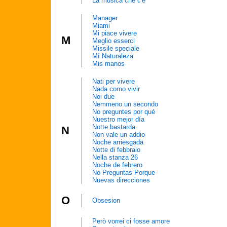
La musica che c'è
Manager
Miami
Mi piace vivere
M
Meglio esserci
Missile speciale
Mí Naturaleza
Mis manos
Nati per vivere
Nada como vivir
Noi due
Nemmeno un secondo
No preguntes por qué
Nuestro mejor día
Notte bastarda
N
Non vale un addio
Noche arriesgada
Notte di febbraio
Nella stanza 26
Noche de febrero
No Preguntas Porque
Nuevas direcciones
O
Obsesion
Però vorrei ci fosse amore