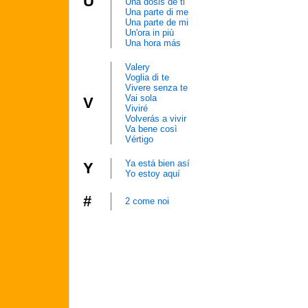
U
Una dosis de ti
Una parte di me
Una parte de mi
Un'ora in più
Una hora más
Valery
Voglia di te
Vivere senza te
Vai sola
V
Viviré
Volverás a vivir
Va bene così
Vértigo
Ya está bien así
Y
Yo estoy aquí
#
2 come noi