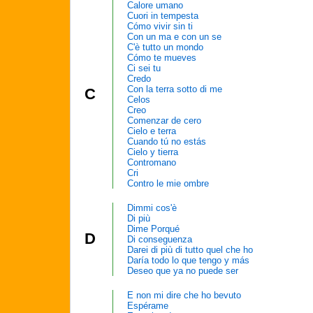
Calore umano
Cuori in tempesta
Cómo vivir sin ti
Con un ma e con un se
C'è tutto un mondo
Cómo te mueves
Ci sei tu
Credo
Con la terra sotto di me
C
Celos
Creo
Comenzar de cero
Cielo e terra
Cuando tú no estás
Cielo y tierra
Contromano
Cri
Contro le mie ombre
Dimmi cos'è
Di più
Dime Porqué
D
Di conseguenza
Darei di più di tutto quel che ho
Daría todo lo que tengo y más
Deseo que ya no puede ser
E non mi dire che ho bevuto
Espérame