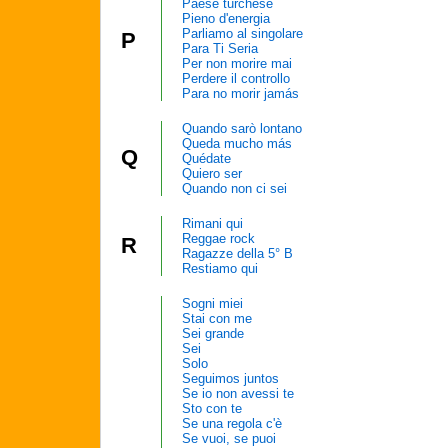
Paese turchese
Pieno d'energia
Parliamo al singolare
P
Para Ti Seria
Per non morire mai
Perdere il controllo
Para no morir jamás
Quando sarò lontano
Queda mucho más
Q
Quédate
Quiero ser
Quando non ci sei
Rimani qui
Reggae rock
R
Ragazze della 5° B
Restiamo qui
Sogni miei
Stai con me
Sei grande
Sei
Solo
Seguimos juntos
Se io non avessi te
Sto con te
Se una regola c'è
Se vuoi, se puoi