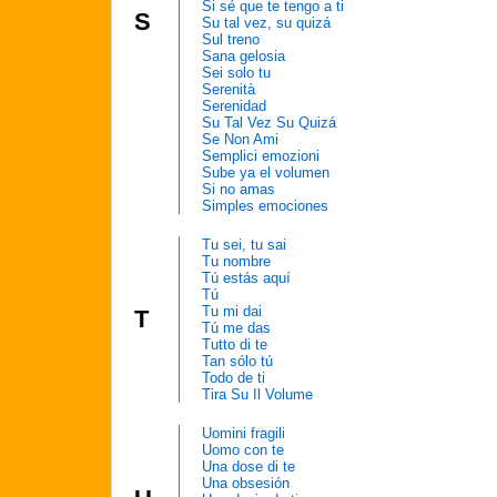
Si sé que te tengo a ti
S
Su tal vez, su quizá
Sul treno
Sana gelosia
Sei solo tu
Serenità
Serenidad
Su Tal Vez Su Quizá
Se Non Ami
Semplici emozioni
Sube ya el volumen
Si no amas
Simples emociones
Tu sei, tu sai
Tu nombre
Tú estás aquí
Tú
Tu mi dai
T
Tú me das
Tutto di te
Tan sólo tú
Todo de ti
Tira Su Il Volume
Uomini fragili
Uomo con te
Una dose di te
Una obsesión