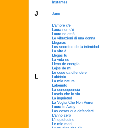
Instantes
J
Jane
L'amore c'è
Laura non c'è
Laura no está
Le vibrazioni di una donna
Llegarás
Los secretos de tu intimidad
La vita è
Llegas tú
La vida es
Lleno de energía
Lejos de mí
Le cose da difendere
L
Labirinto
La mia natura
Laberinto
La consequencia
Lascia che io sia
La inquietud
La Voglia Che Non Vorrei
Laura Is Away
Las cosas que defenderé
L'anno zero
L'inquietudine
Le mie mani