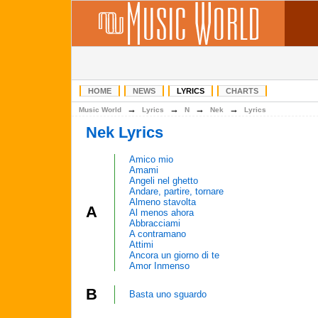
HOME
NEWS
LYRICS
CHARTS
→
→
→
→
Music World
Lyrics
N
Nek
Lyrics
Nek Lyrics
Amico mio
Amami
Angeli nel ghetto
Andare, partire, tornare
Almeno stavolta
A
Al menos ahora
Abbracciami
A contramano
Attimi
Ancora un giorno di te
Amor Inmenso
B
Basta uno sguardo