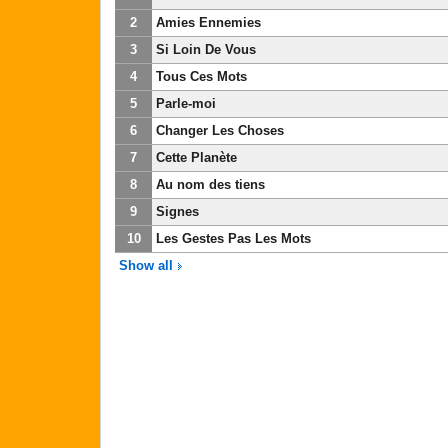
2
Amies Ennemies
3
Si Loin De Vous
4
Tous Ces Mots
5
Parle-moi
6
Changer Les Choses
7
Cette Planète
8
Au nom des tiens
9
Signes
10
Les Gestes Pas Les Mots
Show all