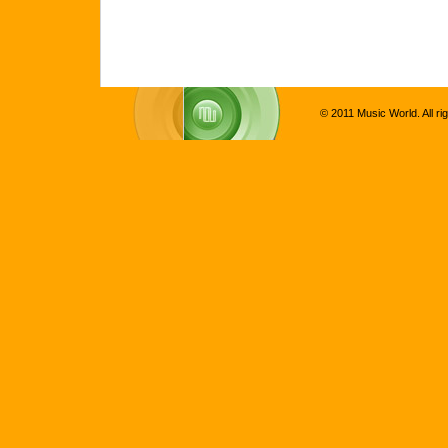
© 2011 Music World. All ri