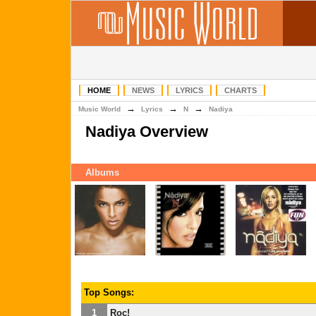
HOME
NEWS
LYRICS
CHARTS
→
→
→
Music World
Lyrics
N
Nadiya
Nadiya Overview
Albums
Top Songs:
1
Roc!