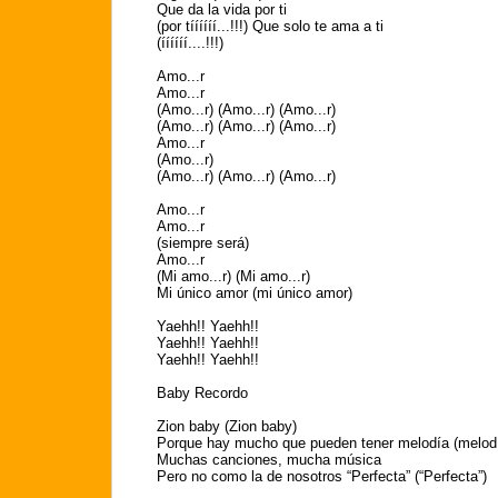
Que da la vida por ti
(por tíííííí...!!!) Que solo te ama a ti
(íííííí....!!!)
Amo...r
Amo...r
(Amo...r) (Amo...r) (Amo...r)
(Amo...r) (Amo...r) (Amo...r)
Amo...r
(Amo...r)
(Amo...r) (Amo...r) (Amo...r)
Amo...r
Amo...r
(siempre será)
Amo...r
(Mi amo...r) (Mi amo...r)
Mi único amor (mi único amor)
Yaehh!! Yaehh!!
Yaehh!! Yaehh!!
Yaehh!! Yaehh!!
Baby Recordo
Zion baby (Zion baby)
Porque hay mucho que pueden tener melodía (melod
Muchas canciones, mucha música
Pero no como la de nosotros “Perfecta” (“Perfecta”)