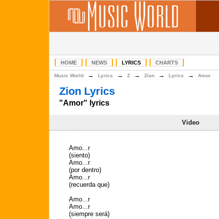
HOME
NEWS
LYRICS
CHARTS
→
→
→
→
→
Music World
Lyrics
Z
Zion
Lyrics
Amor
Zion Lyrics
"Amor" lyrics
Video
Amo...r
(siento)
Amo...r
(por dentro)
Amo...r
(recuerda que)
Amo...r
Amo...r
(siempre será)