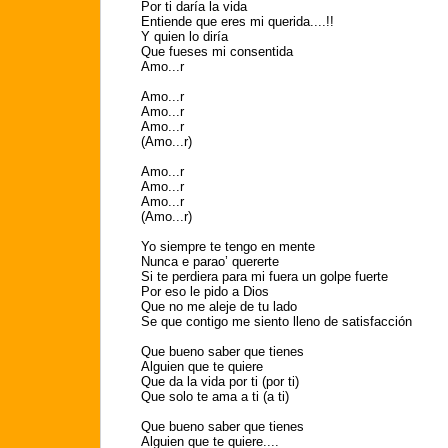
Por ti daría la vida
Entiende que eres mi querida....!!
Y quien lo diría
Que fueses mi consentida
Amo...r
Amo...r
Amo...r
Amo...r
(Amo...r)
Amo...r
Amo...r
Amo...r
(Amo...r)
Yo siempre te tengo en mente
Nunca e parao’ quererte
Si te perdiera para mi fuera un golpe fuerte
Por eso le pido a Dios
Que no me aleje de tu lado
Se que contigo me siento lleno de satisfacción
Que bueno saber que tienes
Alguien que te quiere
Que da la vida por ti (por ti)
Que solo te ama a ti (a ti)
Que bueno saber que tienes
Alguien que te quiere....