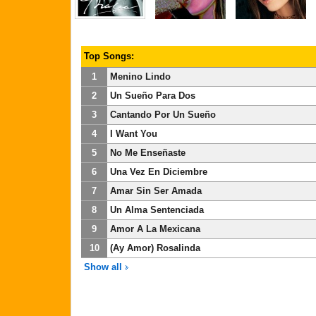
Top Songs:
1
Menino Lindo
2
Un Sueño Para Dos
3
Cantando Por Un Sueño
4
I Want You
5
No Me Enseñaste
6
Una Vez En Diciembre
7
Amar Sin Ser Amada
8
Un Alma Sentenciada
9
Amor A La Mexicana
10
(Ay Amor) Rosalinda
Show all