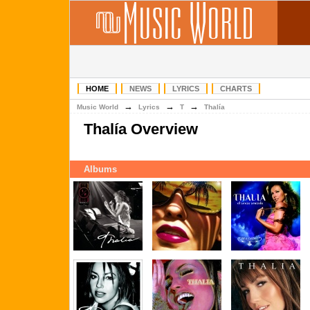
HOME
NEWS
LYRICS
CHARTS
→
→
→
Music World
Lyrics
T
Thalía
Thalía Overview
Albums