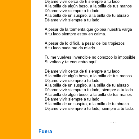
Déjame vivir cerca de ti siempre a tu lado
A la orilla de algún beso, a la orilla de tus manos
Déjame vivir siempre a tu lado
A la orilla de un suspiro, a la orilla de tu abrazo
Déjame vivir siempre a tu lado
A pesar de la tormenta que golpea nuestra varga
A tu lado siempre estoy en calma.
A pesar de lo difícil, a pesar de los tropiezos
A tu lado nada me da miedo.
Tu me vuelves invencible no conozco lo imposible
Si volteo y te encuentro aquí
Déjame vivir cerca de ti siempre a tu lado
A la orilla de algún beso, a la orilla de tus manos
Déjame vivir siempre a tu lado
A la orilla de un suspiro, a la orilla de tu abrazo
Déjame vivir siempre a tu lado, siempre a tu lado
A la orilla de algún beso, a la orilla de tus manos
Déjame vivir siempre a tu lado
A la orilla de un suspiro, a la orilla de tu abrazo
Déjame vivir siempre a tu lado, siempre a tu lado.
. . .
Fuera