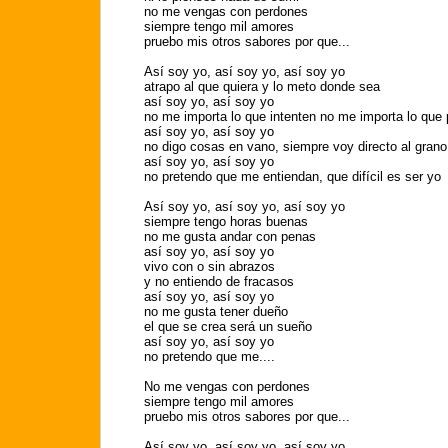
no me vengas con perdones
siempre tengo mil amores
pruebo mis otros sabores por que...
Así soy yo, así soy yo, así soy yo
atrapo al que quiera y lo meto donde sea
así soy yo, así soy yo
no me importa lo que intenten no me importa lo que
así soy yo, así soy yo
no digo cosas en vano, siempre voy directo al grano
así soy yo, así soy yo
no pretendo que me entiendan, que difícil es ser yo
Así soy yo, así soy yo, así soy yo
siempre tengo horas buenas
no me gusta andar con penas
así soy yo, así soy yo
vivo con o sin abrazos
y no entiendo de fracasos
así soy yo, así soy yo
no me gusta tener dueño
el que se crea será un sueño
así soy yo, así soy yo
no pretendo que me....
No me vengas con perdones
siempre tengo mil amores
pruebo mis otros sabores por que...
Así soy yo, así soy yo, así soy yo