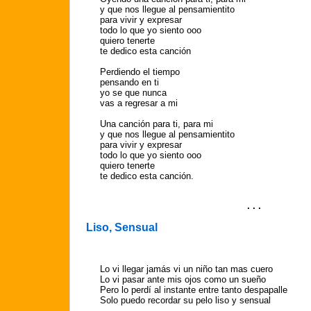
y que nos llegue al pensamientito
para vivir y expresar
todo lo que yo siento ooo
quiero tenerte
te dedico esta canción
Perdiendo el tiempo
pensando en ti
yo se que nunca
vas a regresar a mi
Una canción para ti, para mi
y que nos llegue al pensamientito
para vivir y expresar
todo lo que yo siento ooo
quiero tenerte
te dedico esta canción.
. . .
Liso, Sensual
Lo vi llegar jamás vi un niño tan mas cuero
Lo vi pasar ante mis ojos como un sueño
Pero lo perdí al instante entre tanto despapalle
Solo puedo recordar su pelo liso y sensual