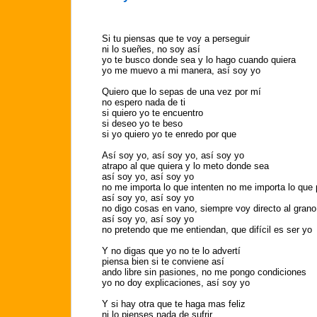
Si tu piensas que te voy a perseguir
ni lo sueñes, no soy así
yo te busco donde sea y lo hago cuando quiera
yo me muevo a mi manera, así soy yo
Quiero que lo sepas de una vez por mí
no espero nada de ti
si quiero yo te encuentro
si deseo yo te beso
si yo quiero yo te enredo por que
Así soy yo, así soy yo, así soy yo
atrapo al que quiera y lo meto donde sea
así soy yo, así soy yo
no me importa lo que intenten no me importa lo que
así soy yo, así soy yo
no digo cosas en vano, siempre voy directo al grano
así soy yo, así soy yo
no pretendo que me entiendan, que difícil es ser yo
Y no digas que yo no te lo advertí
piensa bien si te conviene así
ando libre sin pasiones, no me pongo condiciones
yo no doy explicaciones, así soy yo
Y si hay otra que te haga mas feliz
ni lo pienses nada de sufrir