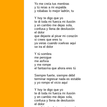
Yo me creía tus mentiras
y tú reías a mi espalda
y robabas lo mejor ladrón, tu
Y hoy te digo que yo
te di toda mi fuerza mi ilusión
y en cambio me dejas sola,
confusa y llena de desilusión
el dolor
que dejaste al pisar mi corazón
si crees que eres tu
ya veras cuando vuelvas aquí
se ira el dolor
Y tú sombra
me persigue
me asfixia
y me rompe
el fantasma que ahora eres tú
Siempre fuerte, siempre débil
terminar regresar nada es estable
y yo rompo el vicio aquí
Y hoy te digo que yo
te di toda mi fuerza mi ilusión
y en cambio me dejas sola,
confusa y llena de desilusión
el dolor