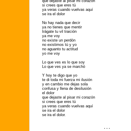
que dejaste al pisar mi corazón
si crees que eres tú
ya veras cuando vuelvas aquí
se ira el dolor
No hay nada que decir
ya no tienes que mentir
trágate tu vil traición
ya me voy
no existe un perdón
no existimos tú y yo
no aguanto tu actitud
yo me voy
Lo que ves es lo que soy
Lo que ves ya se marchó
Y hoy te digo que yo
te di toda mi fuerza mi ilusión
y en cambio me dejas sola
confusa y llena de desilusión
el dolor
que dejaste al pisar mi corazón
si crees que eres tú
ya veras cuando vuelvas aquí
se ira el dolor
se ira el dolor.
. . .