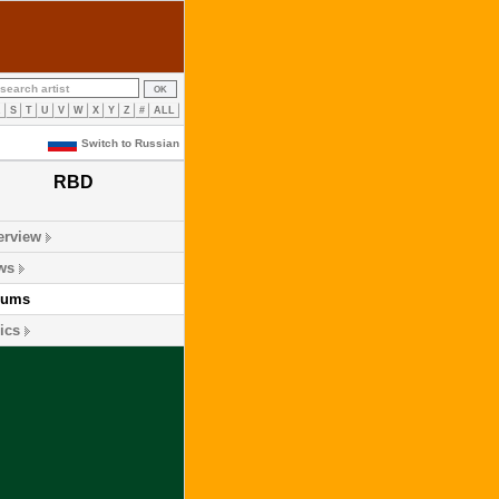
R
S
T
U
V
W
X
Y
Z
#
ALL
Switch to Russian
RBD
erview
ws
bums
ics