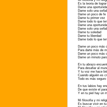
Es la teoria de logra
Dame una oportunid
Dame solo una señal
Dame un poco de fe
Dame tu primer vez
Dame todo lo que te
Dame una oportunid
Dame solo una señal
Dame tu soledad
Dame tu liberdad
Dame todo lo que te
Dame un poco más d
Para darte más de mi
Dame un poco más d
Dame un minuto para 
En tu abrazo encuent
Para desafiar al mun
Y tu voz me hace bi
Cuando alguién es cr
Todo es más seguro
En tus labios hay en
De que existe el par
Y en tu piel hay un 
Mi filosofia y mi relig
Es buscar vivir en t