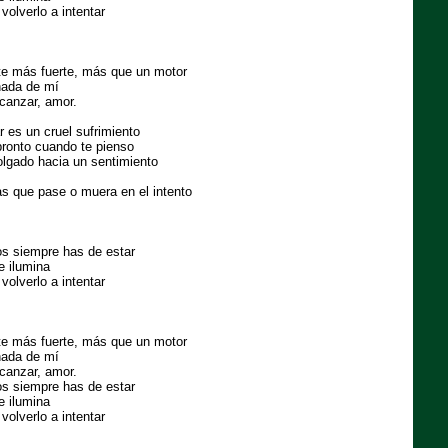
volverlo a intentar
te más fuerte, más que un motor
nada de mí
lcanzar, amor.
r es un cruel sufrimiento
ronto cuando te pienso
olgado hacia un sentimiento
as que pase o muera en el intento
os siempre has de estar
 ilumina
volverlo a intentar
te más fuerte, más que un motor
nada de mí
lcanzar, amor.
os siempre has de estar
 ilumina
volverlo a intentar