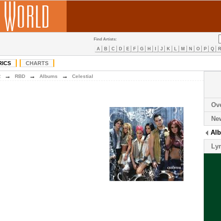
Find Artists:
A
B
C
D
E
F
G
H
I
J
K
L
M
N
O
P
Q
RICS
CHARTS
→
→
→
R
RBD
Albums
Celestial
Ov
Ne
Al
Lyr