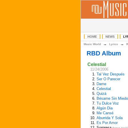
HOME
NEWS
LY
→
→
Music World
Lyrics
RBD Album
Celestial
11/24/2006
1.
Tal Vez Después
2.
Ser O Parecer
3.
Dame
4.
Celestial
5.
Quizá
6.
Bésame Sin Miedo
7.
Tu Dulce Voz
8.
Algún Dia
9.
Me Cansé
10.
Aburrida Y Sola
11.
Es Por Amor
12.
Sorpresa