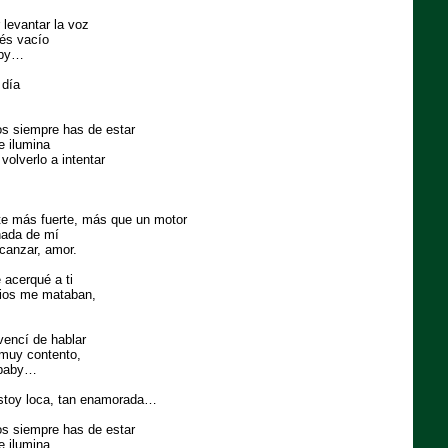
 levantar la voz
rés vacío
aby…
 día
os siempre has de estar
 ilumina
volverlo a intentar
te más fuerte, más que un motor
nada de mí
lcanzar, amor.
 acerqué a ti
vios me mataban,
vencí de hablar
 muy contento,
 baby…
stoy loca, tan enamorada…
os siempre has de estar
 ilumina