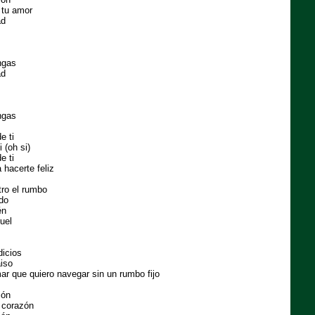
r tu amor
ad
ngas
ad
ngas
e ti
 (oh si)
e ti
hacerte feliz
ro el rumbo
do
én
uel
dicios
aiso
mar que quiero navegar sin un rumbo fijo
ión
u corazón