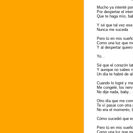
Mucho ya intenté por
Por despertar el inte
Que te haga mío, b
Y sé que tal vez ese
Nunca me suceda
Pero tú en mis sueñ
Como una luz que me
Y al despertar quiero 
Yo…
Sé que el corazón la
Y aunque no sabes 
Un día te habré de a
Cuando lo logré y me
Me congelé, los ner
No dije nada, baby…
Otro día que me con
Te ví pasar con otra
No era el momento,
Cómo sucedió que e
Pero tú en mis sueñ
Como una luz que me