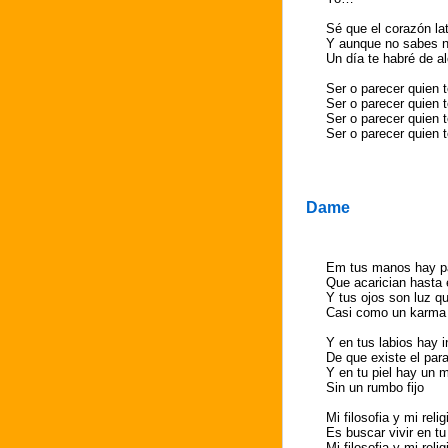
Sé que el corazón la
Y aunque no sabes 
Un día te habré de a
Ser o parecer quien 
Ser o parecer quien 
Ser o parecer quien 
Ser o parecer quien 
Dame
Em tus manos hay p
Que acarician hasta 
Y tus ojos son luz q
Casi como un karma
Y en tus labios hay i
De que existe el par
Y en tu piel hay un 
Sin un rumbo fijo
Mi filosofia y mi relig
Es buscar vivir en t
Mi filosofia y mi relig