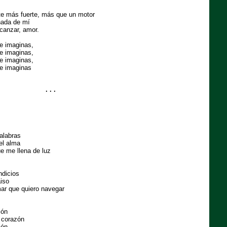
te más fuerte, más que un motor
nada de mí
lcanzar, amor.
te imaginas,
te imaginas,
te imaginas,
te imaginas
. . .
alabras
el alma
ue me llena de luz
ndicios
aiso
mar que quiero navegar
ión
u corazón
ión