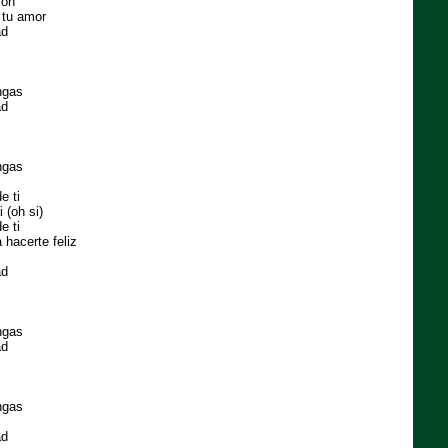
ión
r tu amor
ad
ngas
ad
ngas
e ti
 (oh si)
e ti
hacerte feliz
ad
ngas
ad
ngas
ad