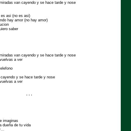
 miradas van cayendo y se hace tarde y nose
s asi (no es asi)
ando hay amor (no hay amor)
lucion
uiero saber
 miradas van cayendo y se hace tarde y nose
vuelvas a ver
telefono
 cayendo y se hace tarde y nose
vuelvas a ver
. . .
te imaginas
a dueña de tu vida
by…