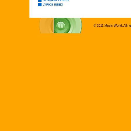
NÝDÖNSK LYRICS
LYRICS INDEX
© 2011 Music World. All ri