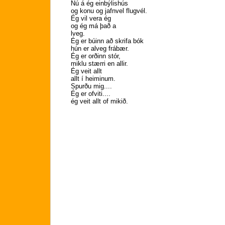
Nú á ég einbýlishús
og konu og jafnvel flugvél.
Ég vil vera ég
og ég má það a
lveg.
Ég er búinn að skrifa bók
hún er alveg frábær.
Ég er orðinn stór,
miklu stærri en allir.
Ég veit allt
allt í heiminum.
Spurðu mig....
Ég er ofviti....
ég veit allt of mikið.