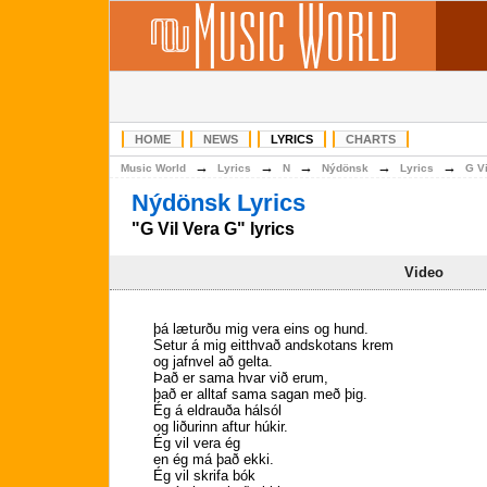
HOME
NEWS
LYRICS
CHARTS
→
→
→
→
→
Music World
Lyrics
N
Nýdönsk
Lyrics
G Vi
Nýdönsk Lyrics
"G Vil Vera G" lyrics
Video
þá læturðu mig vera eins og hund.
Setur á mig eitthvað andskotans krem
og jafnvel að gelta.
Það er sama hvar við erum,
það er alltaf sama sagan með þig.
Ég á eldrauða hálsól
og liðurinn aftur húkir.
Ég vil vera ég
en ég má það ekki.
Ég vil skrifa bók