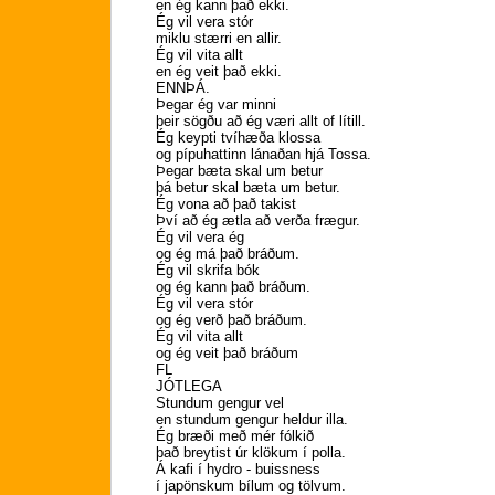
en ég kann það ekki.
Ég vil vera stór
miklu stærri en allir.
Ég vil vita allt
en ég veit það ekki.
ENNÞÁ.
Þegar ég var minni
þeir sögðu að ég væri allt of lítill.
Ég keypti tvíhæða klossa
og pípuhattinn lánaðan hjá Tossa.
Þegar bæta skal um betur
þá betur skal bæta um betur.
Ég vona að það takist
Því að ég ætla að verða frægur.
Ég vil vera ég
og ég má það bráðum.
Ég vil skrifa bók
og ég kann það bráðum.
Ég vil vera stór
og ég verð það bráðum.
Ég vil vita allt
og ég veit það bráðum
FL
JÓTLEGA
Stundum gengur vel
en stundum gengur heldur illa.
Ég bræði með mér fólkið
það breytist úr klökum í polla.
Á kafi í hydro - buissness
í japönskum bílum og tölvum.