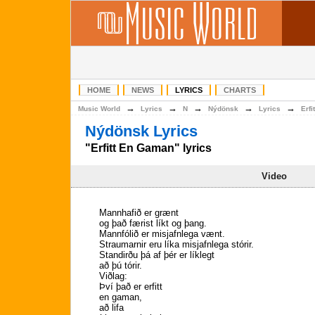
HOME
NEWS
LYRICS
CHARTS
→
→
→
→
→
Music World
Lyrics
N
Nýdönsk
Lyrics
Erf
Nýdönsk Lyrics
"Erfitt En Gaman" lyrics
Video
Mannhafið er grænt
og það færist líkt og þang.
Mannfólið er misjafnlega vænt.
Straumarnir eru líka misjafnlega stórir.
Standirðu þá af þér er líklegt
að þú tórir.
Viðlag:
Því það er erfitt
en gaman,
að lifa