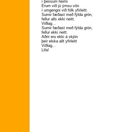
í þessum heimi
Erum við jú ýmsu vön
í umgengni við fólk yfirleitt.
Sumir fæðast með fýlda grön,
fellur alls ekki neitt.
Viðlag...
Sumir fæðast með fýlda grön,
fellur ekki neitt.
Aðrir eru ekki á skjön
þeir elska allt yfirleitt
Viðlag...
Lifa!