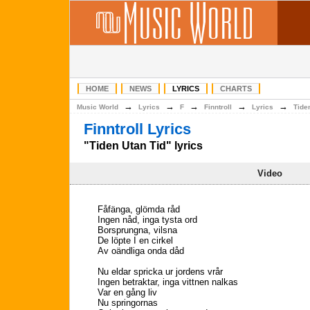
HOME
NEWS
LYRICS
CHARTS
→
→
→
→
→
Music World
Lyrics
F
Finntroll
Lyrics
Tide
Finntroll Lyrics
"Tiden Utan Tid" lyrics
Video
Fåfänga, glömda råd
Ingen nåd, inga tysta ord
Borsprungna, vilsna
De löpte I en cirkel
Av oändliga onda dåd
Nu eldar spricka ur jordens vrår
Ingen betraktar, inga vittnen nalkas
Var en gång liv
Nu springornas