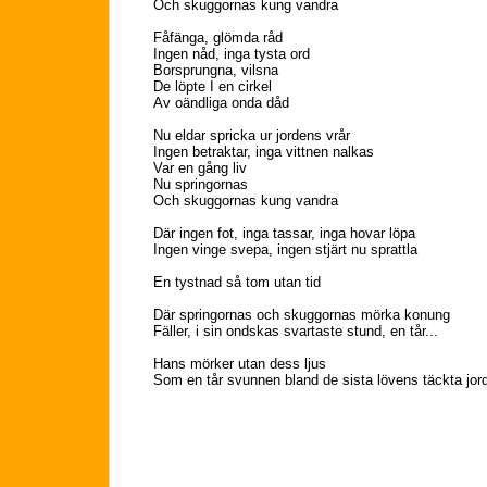
Och skuggornas kung vandra
Fåfänga, glömda råd
Ingen nåd, inga tysta ord
Borsprungna, vilsna
De löpte I en cirkel
Av oändliga onda dåd
Nu eldar spricka ur jordens vrår
Ingen betraktar, inga vittnen nalkas
Var en gång liv
Nu springornas
Och skuggornas kung vandra
Där ingen fot, inga tassar, inga hovar löpa
Ingen vinge svepa, ingen stjärt nu sprattla
En tystnad så tom utan tid
Där springornas och skuggornas mörka konung
Fäller, i sin ondskas svartaste stund, en tår...
Hans mörker utan dess ljus
Som en tår svunnen bland de sista lövens täckta jord