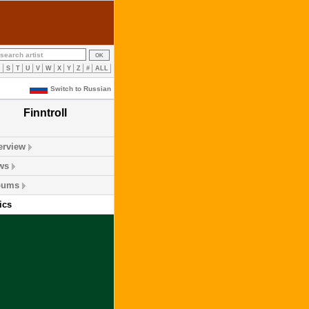
R
S
T
U
V
W
X
Y
Z
#
ALL
Switch to Russian
Finntroll
erview
ws
bums
ics