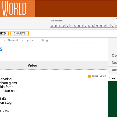
Find Artists:
A
B
C
D
E
F
G
H
I
J
K
L
M
N
O
P
Q
RICS
CHARTS
→
→
→
Finntroll
Lyrics
Sång
cs
Ov
Ne
Video
Al
PRINT LYRICS
Lyr
r gryning
obarn glömt
tids famn.
tid utan namn.
t då.
ken steg.
ns väg.