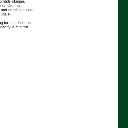
forntids skugga.
nen läro mej.
mot en giftig sugga.
juga ej.
ag tar min dödssup.
den fylla min trut.