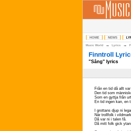
HOME
NEWS
LY
→
→
Music World
Lyrics
F
Finntroll Lyri
"Sång" lyrics
Från en tid då allt va
Den tid som människ
Som en gyttja från ur
En tid ingen kan, en 
I grottans djup ni lega
När trollfolk i vildmar
Då var ni i talen få.
Då mitt folk gick yta