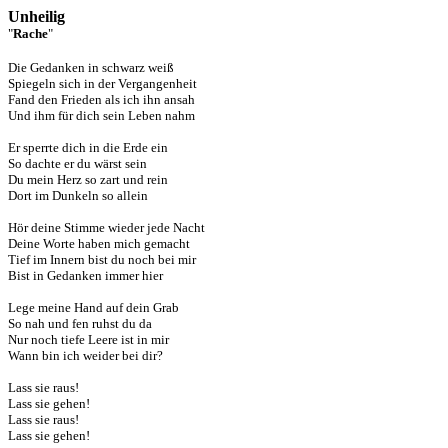
Unheilig
"
Rache
"
Die Gedanken in schwarz weiß
Spiegeln sich in der Vergangenheit
Fand den Frieden als ich ihn ansah
Und ihm für dich sein Leben nahm
Er sperrte dich in die Erde ein
So dachte er du wärst sein
Du mein Herz so zart und rein
Dort im Dunkeln so allein
Hör deine Stimme wieder jede Nacht
Deine Worte haben mich gemacht
Tief im Innern bist du noch bei mir
Bist in Gedanken immer hier
Lege meine Hand auf dein Grab
So nah und fen ruhst du da
Nur noch tiefe Leere ist in mir
Wann bin ich weider bei dir?
Lass sie raus!
Lass sie gehen!
Lass sie raus!
Lass sie gehen!