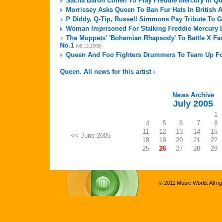
Sacha Baron Cohen To Play Freddie Mercury In Q
Morrissey Asks Queen To Ban Fur Hats In British
P Diddy, Q-Tip, Russell Simmons Pay Tribute To 
Woman Imprisoned For Stalking Freddie Mercury 
The Muppets' 'Bohemian Rhapsody' To Battle X Fa
No.1
(08.12.2009)
Queen And Foo Fighters Drummers To Team Up Fo
Queen. All news for this artist
News Archive
July 2005
1
4
5
6
7
8
11
12
13
14
15
<< June 2005
18
19
20
21
22
25
26
27
28
29
© 2011 Music World. All ri