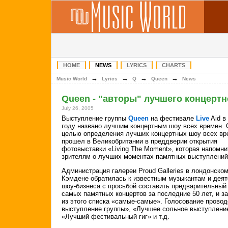
HOME
NEWS
LYRICS
CHARTS
→
→
→
→
Music World
Lyrics
Q
Queen
News
Queen - "авторы" лучшего концертн
July 26, 2005
Выступление группы
Queen
на фестивале
Live
Aid в
году названо лучшим концертным шоу всех времен. 
целью определения лучших концертных шоу всех вр
прошел в Великобритании в преддверии открытия
фотовыставки «Living The Moment», которая напомни
зрителям о лучших моментах памятных выступлений
Администрация галереи Proud Galleries в лондонско
Кэмдене обратилась к известным музыкантам и дея
шоу-бизнеса с просьбой составить предварительный
самых памятных концертов за последние 50 лет, и 
из этого списка «самые-самые». Голосование прово
выступление группы», «Лучшее сольное выступление
«Лучший фестивальный гиг» и т.д.