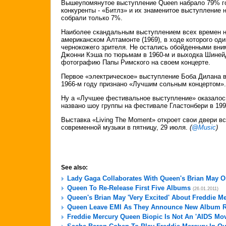
Вышеупомянутое выступление Queen набрало 79% го
конкуренты - «Битлз» и их знаменитое выступление 
собрали только 7%.
Наиболее скандальным выступлением всех времен 
американском Алтамонте (1969), в ходе которого оди
чернокожего зрителя. Не остались обойденными вни
Джонни Кэша по тюрьмам в 1960-м и выходка Шиней
фотографию Папы Римского на своем концерте.
Первое «электрическое» выступление Боба Дилана в 
1966-м году признано «Лучшим сольным концертом».
Ну а «Лучшее фестивальное выступление» оказалос
названо шоу группы на фестивале Гластонбери в 199
Выставка «Living The Moment» откроет свои двери 
современной музыки в пятницу, 29 июля.
(
@Music
)
See also:
Lady Gaga Collaborates With Queen's Brian May O
Queen To Re-Release First Five Albums
(26.01.2011)
Queen's Brian May 'Very Excited' About Freddie M
Queen Leave EMI As They Announce New Album R
Freddie Mercury Queen Biopic Is Not An 'AIDS Mov