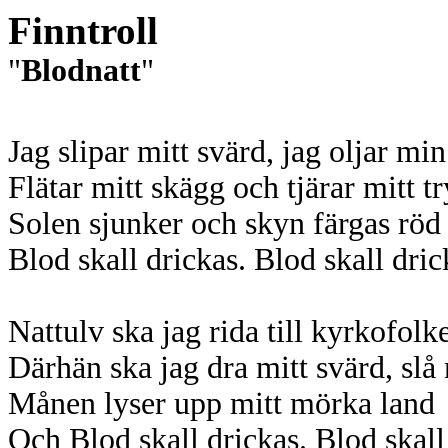
Finntroll
"
Blodnatt
"
Jag slipar mitt svärd, jag oljar mi
Flätar mitt skägg och tjärar mitt t
Solen sjunker och skyn färgas röd
Blod skall drickas. Blod skall dric
Nattulv ska jag rida till kyrkofolke
Därhän ska jag dra mitt svärd, slå
Månen lyser upp mitt mörka land
Och Blod skall drickas. Blod skall 